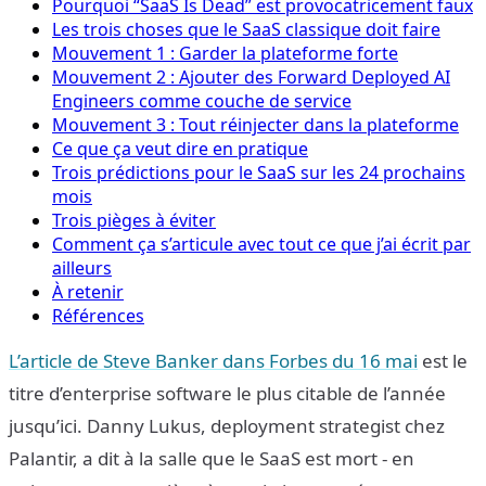
Pourquoi “SaaS Is Dead” est provocatricement faux
Les trois choses que le SaaS classique doit faire
Mouvement 1 : Garder la plateforme forte
Mouvement 2 : Ajouter des Forward Deployed AI
Engineers comme couche de service
Mouvement 3 : Tout réinjecter dans la plateforme
Ce que ça veut dire en pratique
Trois prédictions pour le SaaS sur les 24 prochains
mois
Trois pièges à éviter
Comment ça s’articule avec tout ce que j’ai écrit par
ailleurs
À retenir
Références
L’article de Steve Banker dans Forbes du 16 mai
est le
titre d’enterprise software le plus citable de l’année
jusqu’ici. Danny Lukus, deployment strategist chez
Palantir, a dit à la salle que le SaaS est mort - en