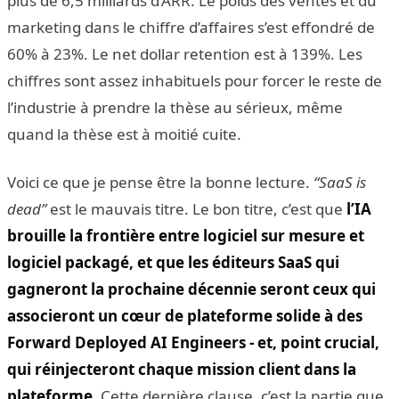
plus de 6,5 milliards d’ARR. Le poids des ventes et du
marketing dans le chiffre d’affaires s’est effondré de
60% à 23%. Le net dollar retention est à 139%. Les
chiffres sont assez inhabituels pour forcer le reste de
l’industrie à prendre la thèse au sérieux, même
quand la thèse est à moitié cuite.
Voici ce que je pense être la bonne lecture.
“SaaS is
dead”
est le mauvais titre. Le bon titre, c’est que
l’IA
brouille la frontière entre logiciel sur mesure et
logiciel packagé, et que les éditeurs SaaS qui
gagneront la prochaine décennie seront ceux qui
associeront un cœur de plateforme solide à des
Forward Deployed AI Engineers - et, point crucial,
qui réinjecteront chaque mission client dans la
plateforme.
Cette dernière clause, c’est la partie que