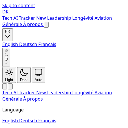
Skip to content
DK
.
Tech
AI Tracker
New
Leadership
Longévité
Aviation
Générale
À propos
FR
English
Deutsch
Français
Light
Dark
Auto
Tech
AI Tracker
New
Leadership
Longévité
Aviation
Générale
À propos
Language
English
Deutsch
Français