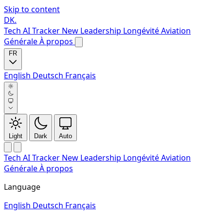
Skip to content
DK
.
Tech
AI Tracker
New
Leadership
Longévité
Aviation
Générale
À propos
FR
English
Deutsch
Français
Light
Dark
Auto
Tech
AI Tracker
New
Leadership
Longévité
Aviation
Générale
À propos
Language
English
Deutsch
Français