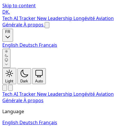
Skip to content
DK
.
Tech
AI Tracker
New
Leadership
Longévité
Aviation
Générale
À propos
FR
English
Deutsch
Français
Light
Dark
Auto
Tech
AI Tracker
New
Leadership
Longévité
Aviation
Générale
À propos
Language
English
Deutsch
Français