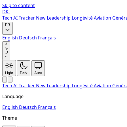
Skip to content
DK
.
Tech
AI Tracker
New
Leadership
Longévité
Aviation Génér
FR
English
Deutsch
Français
Light
Dark
Auto
Tech
AI Tracker
New
Leadership
Longévité
Aviation Génér
Language
English
Deutsch
Français
Theme